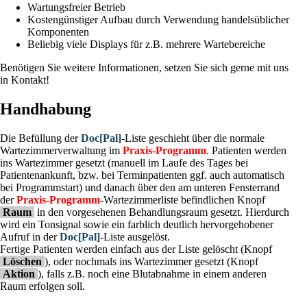
Wartungsfreier Betrieb
Kostengünstiger Aufbau durch Verwendung handelsüblicher
Komponenten
Beliebig viele Displays für z.B. mehrere Wartebereiche
Benötigen Sie weitere Informationen, setzen Sie sich gerne mit uns
in Kontakt!
Handhabung
Die Befüllung der
Doc[Pal]
-Liste geschieht über die normale
Wartezimmerverwaltung im
Praxis-Programm
. Patienten werden
ins Wartezimmer gesetzt (manuell im Laufe des Tages bei
Patientenankunft, bzw. bei Terminpatienten ggf. auch automatisch
bei Programmstart) und danach über den am unteren Fensterrand
der
Praxis-Programm
-Wartezimmerliste befindlichen Knopf
Raum
in den vorgesehenen Behandlungsraum gesetzt. Hierdurch
wird ein Tonsignal sowie ein farblich deutlich hervorgehobener
Aufruf in der
Doc[Pal]
-Liste ausgelöst.
Fertige Patienten werden einfach aus der Liste gelöscht (Knopf
Löschen
), oder nochmals ins Wartezimmer gesetzt (Knopf
Aktion
), falls z.B. noch eine Blutabnahme in einem anderen
Raum erfolgen soll.