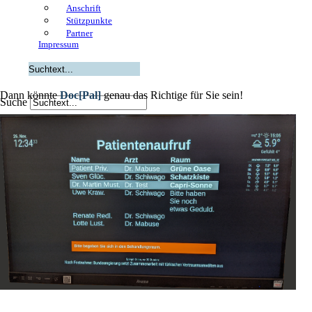
Anschrift
Stützpunkte
Partner
Impressum
Dann könnte
Doc[Pal]
genau das Richtige für Sie sein!
Suche
Medisoftware