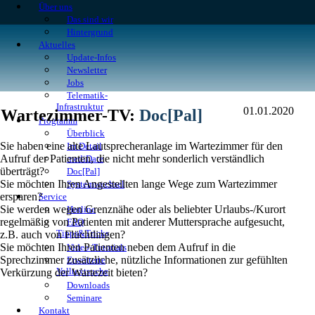
Über uns
Das sind wir
Hintergrund
Aktuelles
Update-Infos
Newsletter
Jobs
Telematik-
Infrastruktur
01.01.2020
Wartezimmer-TV:
Doc[Pal]
Programm
Überblick
Sie haben eine alte Lautsprecheranlage im Wartezimmer für den
Im Detail
Aufruf der Patienten, die nicht mehr sonderlich verständlich
mediDate
überträgt?
Doc[Pal]
Sie möchten Ihren Angestellten lange Wege zum Wartezimmer
Systemwechsel
ersparen?
Service
Sie werden wegen Grenznähe oder als beliebter Urlaubs-/Kurort
Hotline
regelmäßig von Patienten mit anderer Muttersprache aufgesucht,
FAQ
Tipps&Tricks
z.B. auch von Flüchtlingen?
Sie möchten Ihren Patienten neben dem Aufruf in die
Video-Tutorials
Sprechzimmer zusätzliche, nützliche Informationen zur gefühlten
Erweiterte
Volltextsuche
Verkürzung der Wartezeit bieten?
Downloads
Seminare
Kontakt