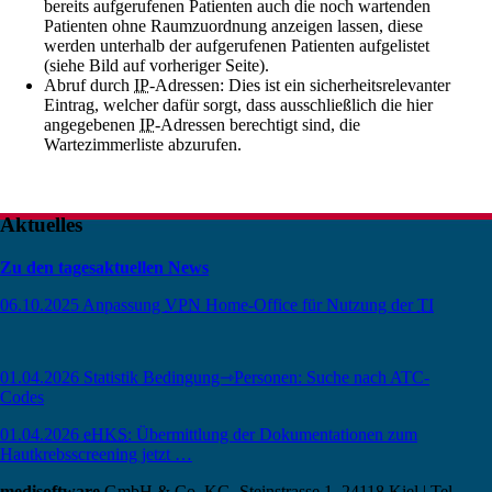
bereits aufgerufenen Patienten auch die noch wartenden
Patienten ohne Raumzuordnung anzeigen lassen, diese
werden unterhalb der aufgerufenen Patienten aufgelistet
(siehe Bild auf vorheriger Seite).
Abruf durch
IP
-Adressen: Dies ist ein sicherheitsrelevanter
Eintrag, welcher dafür sorgt, dass ausschließlich die hier
angegebenen
IP
-Adressen berechtigt sind, die
Wartezimmerliste abzurufen.
Aktuelles
Zu den tagesaktuellen News
06.10.2025
Anpassung
VPN
Home-Office für Nutzung der
TI
01.04.2026
Statistik Bedingung⇾Personen: Suche nach ATC-
Codes
01.04.2026
eHKS
: Übermittlung der Dokumentationen zum
Hautkrebsscreening jetzt …
medisoftware
GmbH & Co. KG, Steinstrasse 1, 24118 Kiel
|
Tel.